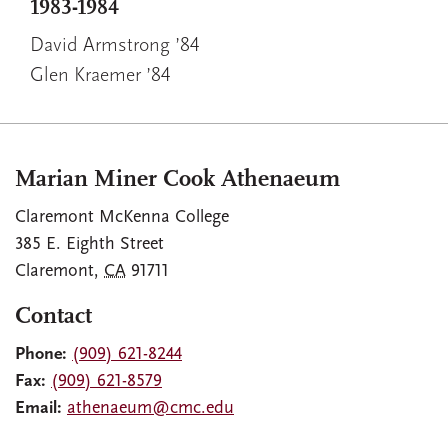
1983-1984
David Armstrong ’84
Glen Kraemer ’84
Marian Miner Cook Athenaeum
Claremont McKenna College
385 E. Eighth Street
Claremont
,
CA
91711
Contact
Phone:
(909) 621-8244
Fax:
(909) 621-8579
Email:
athenaeum@cmc.edu